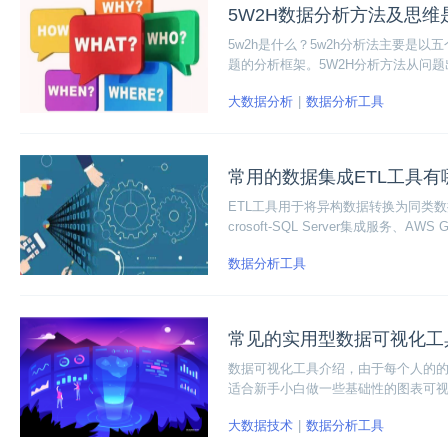
5W2H数据分析方法及思维
5w2h是什么？5w2h分析法主要是
题的分析框架。5W2H分析方法从问
解决方案，最终解决问题形成闭环。
大数据分析
数据分析工具
常用的数据集成ETL工具有
ETL工具用于将异构数据转换为同类数
crosoft-SQL Server集成服务、AWS Glue
Server等。
数据分析工具
常见的实用型数据可视化工
数据可视化工具介绍，由于每个人的
适合新手小白做一些基础性的图表可
者工程师；专业图表类：针对性制作
大数据技术
数据分析工具