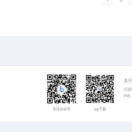
关于
江苏传
PMI，
关注公众号
app下载