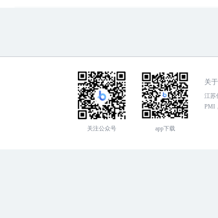
关于
江苏传
PMI，
关注公众号
app下载