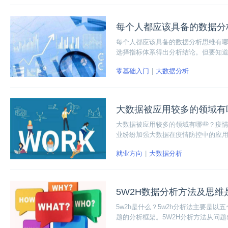
每个人都应该具备的数据分
每个人都应该具备的数据分析思维有
选择指标体系得出分析结论。但要知
析思维技巧我们一起来学习一下。
零基础入门
大数据分析
大数据被应用较多的领域有
大数据被应用较多的领域有哪些？疫
业纷纷加强大数据在疫情防控中的应
很多方面涉及到大数据由此可见尤为
就业方向
大数据分析
5W2H数据分析方法及思维
5w2h是什么？5w2h分析法主要是
题的分析框架。5W2H分析方法从问
解决方案，最终解决问题形成闭环。