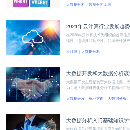
大数据分析
数据分析工具
2021年云计算行业发展趋
在2020年云计算技术为组织的首席
弹性、连续性和响应性。我国云计算
等几大问题正在不断优化之中，企业
云计算
大数据分析
安全措施等工作。
大数据开发和大数据分析该
大数据开发主要是负责大数据挖掘，
为主与大数据可视化分析工程师相互
大数据开发
就业方向
大数据分析
大数据分析入门基础知识学
做好数据分析要掌握多方面的知识和