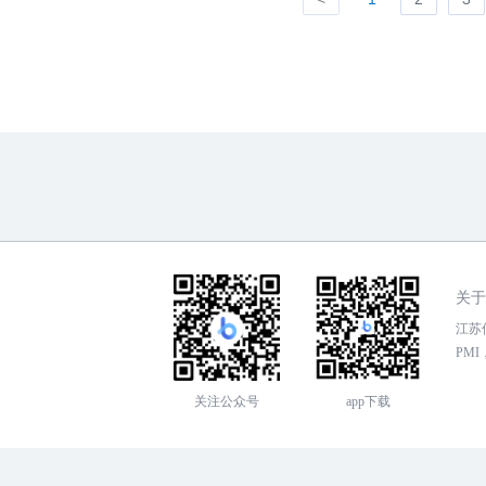
关于
江苏传
PMI，
关注公众号
app下载