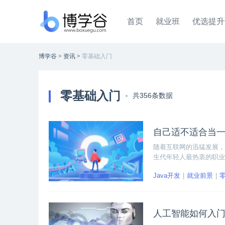
首页
就业班
优选提升
博学谷
>
资讯
>
零基础入门
零基础入门
共356条数据
自己适不适合当一
随着互联网的迅猛发展，
生代年轻人最热衷的职业选
Java开发
就业前景
人工智能如何入