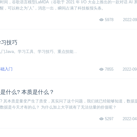
，谷歌语言模型LaMDA（谷歌于 2021 年 I/O 大会上推出的一款对话 AI 
苏醒，可以称之为“人”，消息一出，瞬间占满了科技板报头条。
5978
2022-09
学习技巧
门Java。学习工具、学习技巧、重点技能...
基础入门
7855
2022-09
是什么? 本质是什么？
? 其本质是量变产生了质变，其实问了这个问题，我们就已经能够知道，数据
数据是今天才有的么？ 为什么加上大字就有了无法估量的价值呢？
5297
2022-04