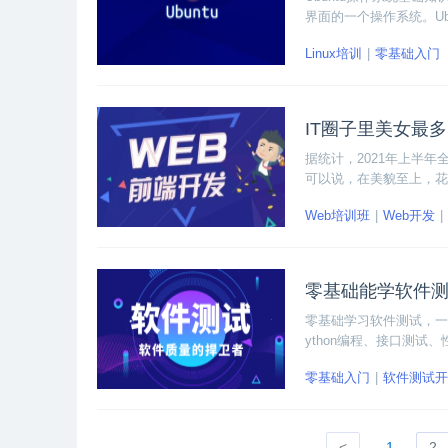
界面的一个操作系统。U
Linux培训
零基础入门
IT圈子里美女最
据统计，2021年上半
可以说，在美貌至上，花
Web培训班
Web开发
零基础能学软件
零基础学习软件测试，一
ython编程、接口测试
零基础入门
软件测试开
<
1
2