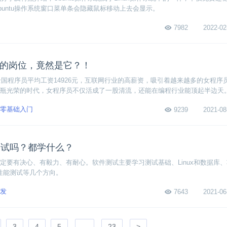
buntu操作系统窗口菜单条会隐藏鼠标移动上去会显示。
7982
2022-02
多的岗位，竟然是它？！
年全国程序员平均工资14926元，互联网行业的高薪资，吸引着越来越多的女程序
瓶光荣的时代，女程序员不仅活成了一股清流，还能在编程行业能顶起半边天
零基础入门
9239
2021-08
测试吗？都学什么？
定要有决心、有毅力、有耐心。软件测试主要学习测试基础、Linux和数据库、
、性能测试等几个方向。
发
7643
2021-06
3
4
5
...
23
>