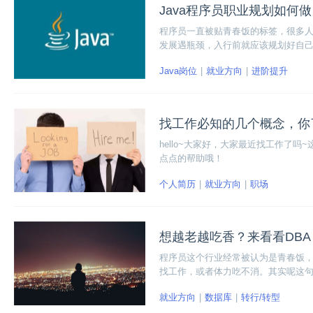
Java程序员职业规划如何
程序员一直被贴青春饭的标签，很多人
发展遇瓶颈，入行前就应该规划好自
Java岗位
就业方向
进阶提升
找工作必知的几个概念，你
hello~大家好，大家最近找工作了
点点的帮助哦！
个人简历
就业方向
职场
想越老越吃香？来看看DBA
程序员这个行业经常被认为是青春饭，
找工作，或者体力吃不消。其实呢这
叫做DBA（数据库运维）的，是具有
就业方向
数据库
转行/转型
看看哪些方向不能越老越吃香，以及不