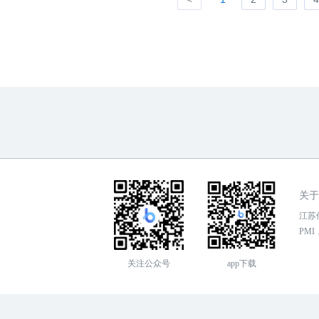
关于
江苏传
PMI，
关注公众号
app下载