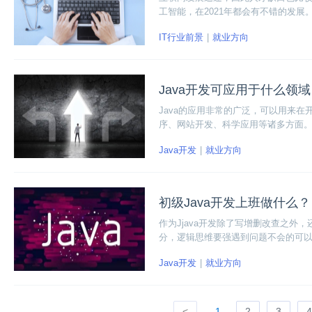
工智能，在2021年都会有不错的发展
IT行业前景
就业方向
Java开发可应用于什么领
Java的应用非常的广泛，可以用来在
序、网站开发、科学应用等诸多方面。在
Java开发
就业方向
初级Java开发上班做什么？
作为Jjava开发除了写增删改查之外，
分，逻辑思维要强遇到问题不会的可
Java开发
就业方向
<
1
2
3
4