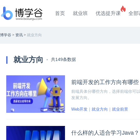
首页
就业班
优选提升课
全部
博学谷
>
资讯
>
就业方向
就业方向
共149条数据
前端开发的工作方向有哪些
前端具体分哪些方向，选择前端你可
发展方向。
Web开发
就业方向
就业前景
什么样的人适合学习Java？