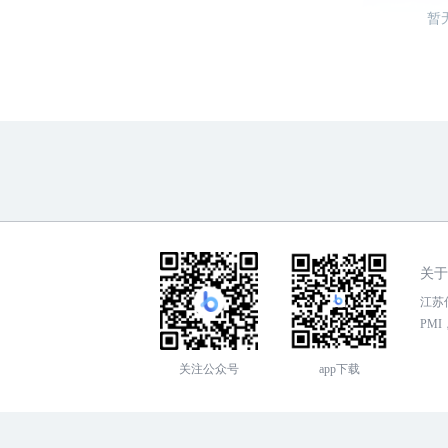
暂
关于
江苏传
PMI，
关注公众号
app下载