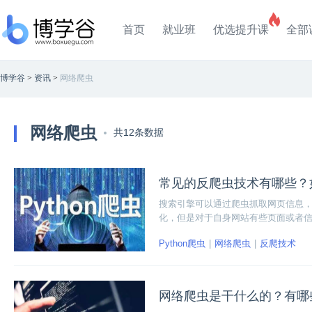
首页
就业班
优选提升课
全部
博学谷
>
资讯
>
网络爬虫
网络爬虫
共12条数据
常见的反爬虫技术有哪些？
搜索引擎可以通过爬虫抓取网页信息
化，但是对于自身网站有些页面或者
自己的网站呢？
Python爬虫
网络爬虫
反爬技术
网络爬虫是干什么的？有哪