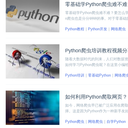
零基础学Python爬虫难不
零基础学Python爬虫难不难？要怎么
n爬虫也是分分钟钟的事。对于零基础的学
言，再会写几行代码就可以做爬虫了。
Python教程
Python开发
网络爬虫
看看具体怎么学习Python爬虫吧！
Python爬虫培训教程视频
随着大数据时代的到来，人们对数据
如何学习Python爬虫呢？在这里小
握爬取网页数据的方法。
Python培训
零基础Python
网络爬
如何利用Python爬取网页？
如今，网络爬虫早已被广泛应用在爬取
择。这是因为Python作为一种新
是不用说，高于绝大多数语言。那么如何
Python爬虫
网络爬虫
自学Python
虫呢？