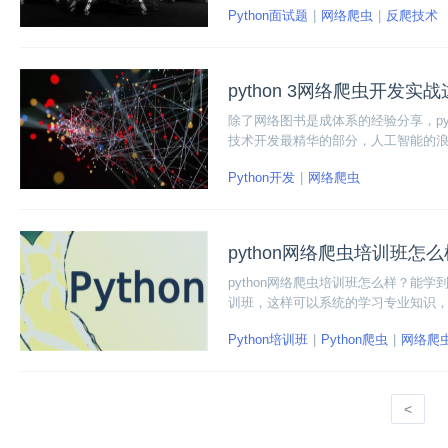
Python面试题
网络爬虫
反爬技术
python 3网络爬虫开发
除了网络图书是成体系的经验分享，py
技术开发最精华的部分，人工智能的
据。
Python开发
网络爬虫
python网络爬虫培训班怎么
python网络爬虫培训班怎么样？能学
训班，这样可以系统的学习专业知识，比较
智能在线就业班,学习完可以掌握服务
Python培训班
Python爬虫
网络爬
学习、图像识别、深度学习等技术知
<