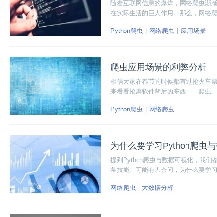
随着互联网信息的爆炸，网络爬虫渐
在实际生活的巨大作用。那么，网络
类软件、聚合类平台等等方面，都离
Python爬虫
网络爬虫
应用场景
爬虫应用场景的利弊分析
相信大家在春节的时候都有过抢火车
来看看抢票软件背后的东西——爬虫
的探测机器。如今随着网络和大数据
Python爬虫
网络爬虫
用场景的利弊吧！
为什么要学习Python爬虫
提到Python爬虫与数据可视化，
备技能。可能有人会问，为什么要学习
求，还是自身职业发展的需求，Pyt
网络爬虫
大数据分析
习Python爬虫与数据可视化的意义和