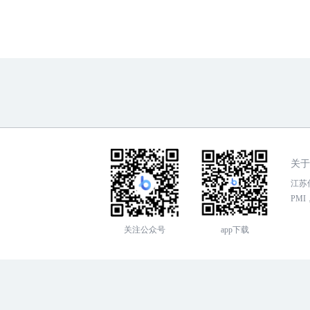
关于
江苏传
PMI，
关注公众号
app下载