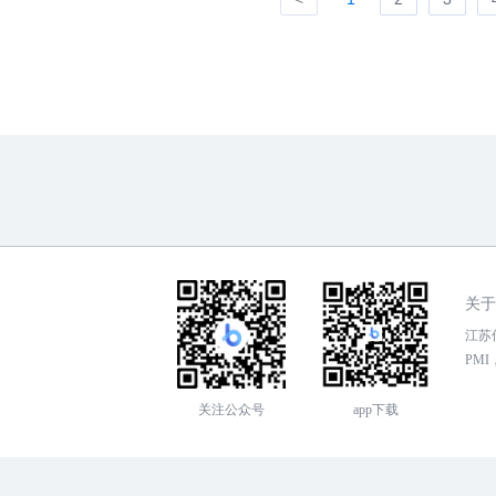
关于
江苏传
PMI，
关注公众号
app下载