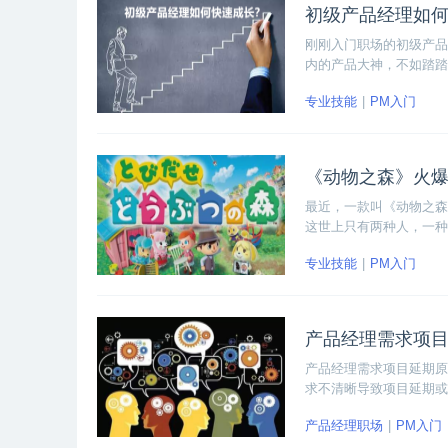
初级产品经理如
刚刚入门职场的初级产品
内的产品大神，不如踏踏
好基本功，不要眼高手低
专业技能
PM入门
目标去努力，这样你会发
《动物之森》火
最近，一款叫《动物之森
这世上只有两种人，一种是
物之森》的火爆程度。可
专业技能
PM入门
背后的产品思考。
产品经理需求项
产品经理需求项目延期原
求不清晰导致项目延期或
产品经理职场
PM入门