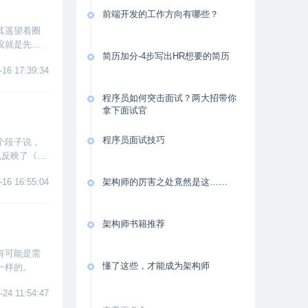
前端开发的工作方向有哪些？
其遥望着圈
议就是先练
简历加分-4步写出HR想要的简历
立一个工作
-16 17:39:34
程序员如何突击面试？两大招带你
拿下面试官
程序员面试技巧
个段子说，
也反映了《动
之森》火爆
-16 16:55:04
架构师的厉害之处竟然是这……
架构师书籍推荐
有可能是需
懂了这些，才能成为架构师
一样的。
-24 11:54:47