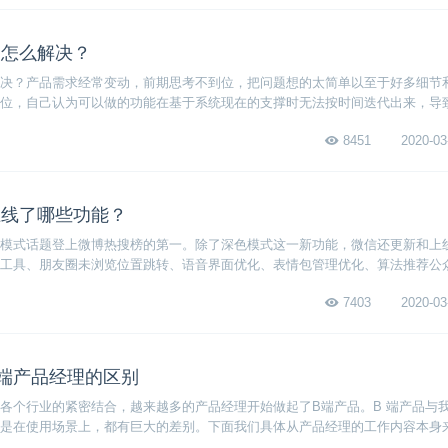
期怎么解决？
决？产品需求经常变动，前期思考不到位，把问题想的太简单以至于好多细节
位，自己认为可以做的功能在基于系统现在的支撑时无法按时间迭代出来，导
延期。
8451
2020-03
上线了哪些功能？
模式话题登上微博热搜榜的第一。除了深色模式这一新功能，微信还更新和上
工具、朋友圈未浏览位置跳转、语音界面优化、表情包管理优化、算法推荐公
。下面我们一起来仔细看看微信最近更新和上线的功能吧！
7403
2020-03
C端产品经理的区别
各个行业的紧密结合，越来越多的产品经理开始做起了B端产品。B 端产品与
是在使用场景上，都有巨大的差别。下面我们具体从产品经理的工作内容本身
理的区别。