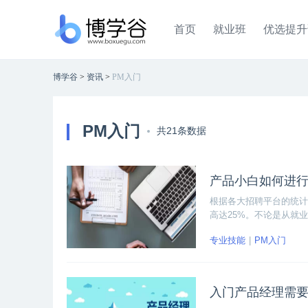
首页
就业班
优选提升
博学谷
>
资讯
>
PM入门
PM入门
共21条数据
产品小白如何进
根据各大招聘平台的统计
高达25%。不论是从就
渐增多，其中不乏零基础
专业技能
PM入门
入门产品经理需