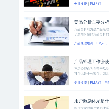
专业技能
PM入门
竞品分析主要分
竞品分析能力是产品经理
了解如何做好竞品分析的
容。要想做好竞品分析，
产品经理培训
PM入门
和思考路线。
产品经理工作会使
产品经理作为负责产品整
可以说是十分繁杂。因此
么，产品经理工作会使用到哪些
专业技能
PM入门
产
e doc Excel和墨刀。
用户激励体系是
相信大家对用户激励体系