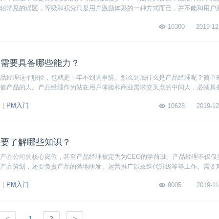
较常见的误区，等级和积分只是用户激励体系的一种方式而已，并不能和用户
大家讲解用户激励体系的概念和建立用户激励体系的方法，感兴趣的朋友就接
10300
2019-12
？需要具备哪些能力？
品经理这个职位，也就是十年不到的事情。那么到底什么是产品经理呢？简单
值产品的人。产品经理作为站在用户体验和商业需求交叉点的中间人，必须具
分析能力和迅速的执行力。虽然产品经理看起来什么人都能干，像是搞开发的
PM入门
10628
2019-12
，转产品经理的情况也并不少见。但是要成为一名优秀的产品经理，也并不简单
需要了解哪些知识？
产品公司的核心岗位，甚至产品经理被定为为CEO的学前班。产品经理不仅仅
产品策划，还要负责产品的落地研发、运营推广以及迭代升级等等工作。需要
要从事产品经理岗位工作，需要了解哪些知识呢？
PM入门
9005
2019-11
<
1
2
>