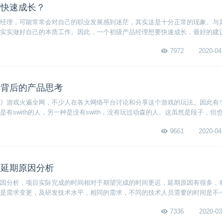
何快速成长？
经理，可能常常会对自己的职业发展感到迷茫，其实这是十分正常的现象。与
实实做好自己的本质工作。因此，一个初级产品经理想要快速成长，最好的建
。具体来讲，初级产品经理需要在一开始就明确自己工作岗位的定位，然后设
7972
2020-04
现自己在不知不觉中就有了飞速的进步！
爆背后的产品思考
》游戏火遍全网，不少人在各大网络平台讨论和分享这个游戏的玩法。因此有
有swith的人，另一种是没有swith，没有玩过动森的人。这虽然是段子，但
能有人要问了，为什么这个游戏这么受欢迎呢？下面我们就一起来看看《动物
9661
2020-04
目延期原因分析
因分析，项目实际完成的时间相对于期望完成的时间更迟，延期原因有很多，
是需求变更，及研发技术水平，相同的需求，不同的技术人员需要的时间是不
7336
2020-03