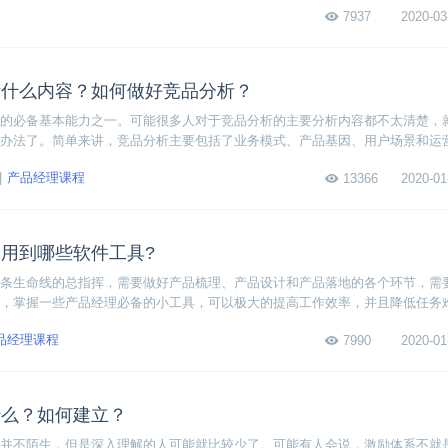
7937
2020-03
析什么内容？如何做好竞品分析？
的必备基本能力之一。可能很多人对于竞品分析的主要分析内容都不太清楚，
办法了。简单来讲，竞品分析主要包括了业务模式、产品基因、用户场景和运
需要有一个明确系统的分析路径指导。下面我来为大家一步步说明竞品分析的
产品经理课程
13366
2020-01
用到哪些软件工具?
条生命线的总指挥，需要做好产品梳理、产品设计和产品落地的各个环节，需
，掌握一些产品经理必备的小工具，可以极大的提高工作效率，并且降低任务
软件工具?总结起来大致有以下这些，XMind、Keynote/PPT、Axrue、Visi
品经理课程
7990
2020-01
什么？如何建立？
并不陌生，但是深入理解的人可能就比较少了。可能有人会说，激励体系不就