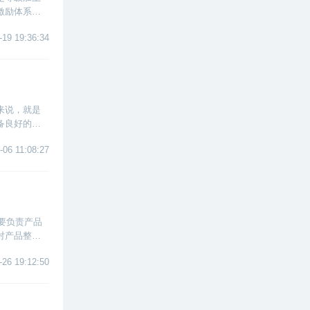
激励体系画
着看下去
-19 19:36:34
来说，就是
备良好的逻
技术员、运
-06 11:08:27
。
要负责产品
对产品整个
-26 19:12:50