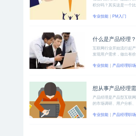
积分吗？其实这是一个比
上等号。本文将会详细为
专业技能
PM入门
吧！
什么是产品经理
互联网行业开始流行起产
发现用户需求，做出有价
辑思维能力，专业的场景
专业技能
产品经理职场
营人员、UI设计师等等
想从事产品经理
产品经理是产品型互联网
的市场调研、用户分析、
生命周期负责。那如果想
专业技能
产品经理职场