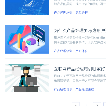
解产品的异同；找出潜在的威胁。写
有据，想要实现的想法更有说服力。
产品经理培训
竞品分析
为什么产品经理要考虑用户
用户选择权需要牺牲一部分商业价值
要考虑的很重要的事情。工具软件盈
产品经理培训
用户体验
互联网产品经理培训哪家好
目前，关于互联网产品经理的培训班
录播课等等。因此一些人可能会犯难
下课程，都只是教学方式有所差异，
产品经理培训
产品经理课程
如果你没有脱产学习的条件，尤其是
<
1
2