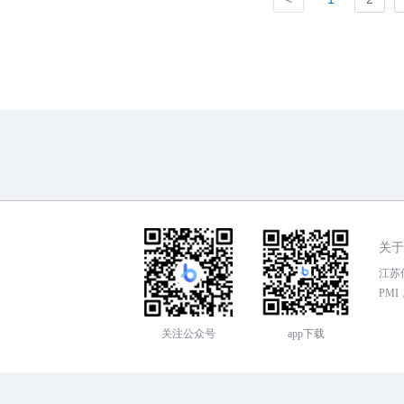
关于
江苏传
PMI，
关注公众号
app下载