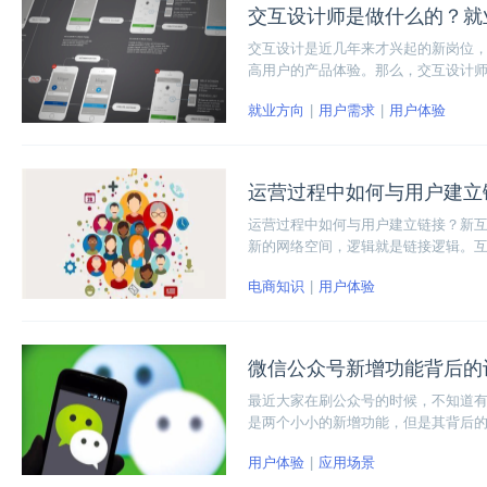
交互设计师是做什么的？就
交互设计是近几年来才兴起的新岗位
高用户的产品体验。那么，交互设计
少，但是其岗位的作用却是至关重要的
就业方向
用户需求
用户体验
多个就业方向上发光发热。
运营过程中如何与用户建立
运营过程中如何与用户建立链接？新
新的网络空间，逻辑就是链接逻辑。
系。
电商知识
用户体验
微信公众号新增功能背后的
最近大家在刷公众号的时候，不知道有
是两个小小的新增功能，但是其背后
在解决两件事：一是降低作者获得认
用户体验
应用场景