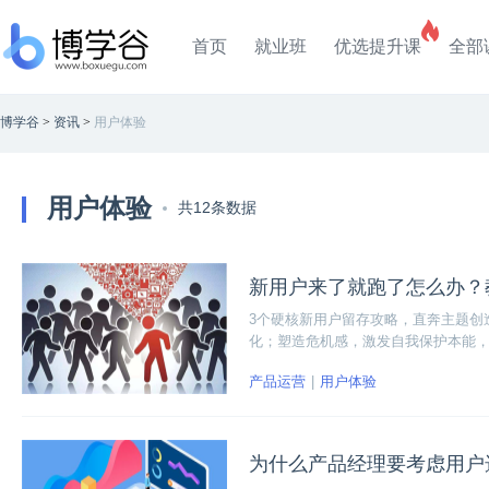
首页
就业班
优选提升课
全部
博学谷
>
资讯
>
用户体验
用户体验
共12条数据
新用户来了就跑了怎么办？
3个硬核新用户留存攻略，直奔主题创
化；塑造危机感，激发自我保护本能
产品运营
用户体验
为什么产品经理要考虑用户