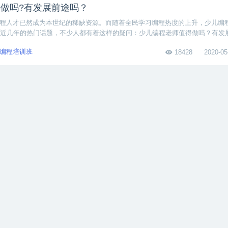
做吗?有发展前途吗？
编程人才已然成为本世纪的稀缺资源。而随着全民学习编程热度的上升，少儿编
近几年的热门话题，不少人都有着这样的疑问：少儿编程老师值得做吗？有发
编程教育愈渐低龄化和普遍化，少儿编程老师可以说是未来教育行业最热门的
编程培训班
18428
2020-05
哪些人做?需要具备什么能力？
做?需要具备什么能力？严格上来讲只要是对孩子有爱心，愿意从事少儿教育
般人会认为，少儿编程教师需要具备极强的编程能力。其实不然，少儿编程教
难度要求并不大，因为对孩子的培训主要是集中在编程思维的养成上，而不是
业技能
18502
2019-09
好怎么判断？如何选好IT培训班？
判断？市面上IT培训机构的培训周期都是4~6个月，培训时间与学校本科教育相
好？怎么判断IT培训机构好不好?很多人参加IT培训没编程基础，关于IT干什
很重要。
T培训机构
8646
2019-09