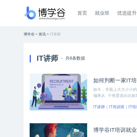
首页
就业班
优选提升
博学谷
>
资讯
>
IT讲师
IT讲师
共8条数据
如何判断一家IT
如今，市面上大大小小的
编将从 个维度选出比较
判断机构的方法反而成了
IT讲师
IT培训班
IT
何定义？
博学谷IT培训就