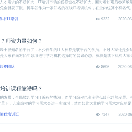
术人才需求的不断扩大，IT培训市场的份额也在不断扩大。面对着如雨后春笋般层
免会挑花了眼。博学谷作为一家知名的在线IT培训机构，在业内也算小有名气
T培训就业靠谱吗？ 下面我们就来从师资力量、教学质量等等方面考察一下博学
学谷IT培训
9332
2020-06
吗？师资力量如何？
业属于很知名的平台了，不少自学的IT大神都是该平台的学员。不过大家还是会
是大家在面对陌生领域进行学习机构选择时的普遍心态。就算是线下机构大家
学机构只是广告做的好看。那么博学谷讲师是否专业？其师资力量如何呢？
师资团队
8696
2020-06
师培训课程靠谱吗？
的发展，全民掀起学习IT编程的热潮，而学习编程也渐渐往低龄化趋势发展。
背景下，儿童编程的学习需求会进一步激增，然而如此大量的学习需求对应的是
因此，我们可以看见当下儿童编程讲师培训机构遍地都是，这些课程真的靠谱
编程培训班
7147
2020-06
岗位吗？下面来看看更详细的分析。