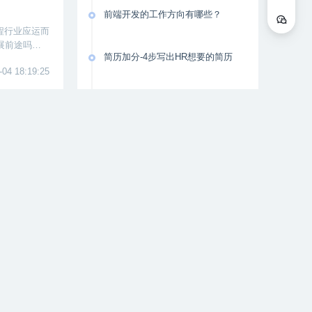
前端开发的工作方向有哪些？
程行业应运而
展前途吗？
简历加分-4步写出HR想要的简历
职业。
-04 18:19:25
程序员如何突击面试？两大招带你
拿下面试官
程序员面试技巧
行业，就适合
师只需要基
真的教孩子
-19 19:13:55
架构师的厉害之处竟然是这……
架构师书籍推荐
比有点短，很
懂了这些，才能成为架构师
么都不清楚，
-19 12:20:07