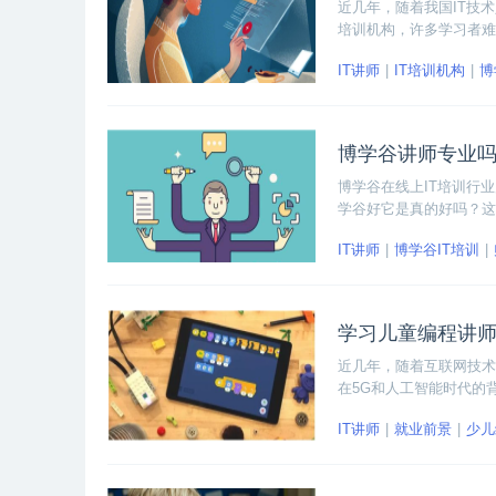
近几年，随着我国IT技
培训机构，许多学习者难
人都会想知道：博学谷I
IT讲师
IT培训机构
博
谱。
博学谷讲师专业
博学谷在线上IT培训行
学谷好它是真的好吗？这
存在这样的疑虑，担心教
IT讲师
博学谷IT培训
学习儿童编程讲
近几年，随着互联网技术
在5G和人工智能时代的
乏的儿童编程师资力量。
IT讲师
就业前景
少儿
的可以应聘儿童编程讲师