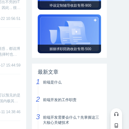
出不穷的IT
毕设定制辅导收款专用-900
。因此，很多
谷是否靠
-22 10:56:51
疑惑，都说博
丽丽求职陪跑收款专用-500
选择时也会
-17 15:44:59
最新文章
前端是什么
可以预见的是
前端开发的工作职责
国内极其匮
吗？学完真
-11 14:38:46
前端开发需要会什么？先掌握这三
大核心关键技术