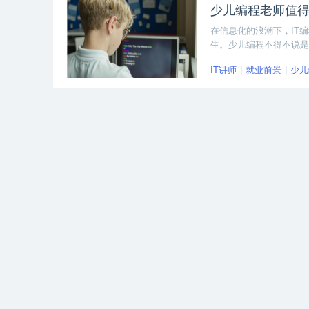
少儿编程老师值得
在信息化的浪潮下，IT
生。少儿编程不得不说是
答案当然是肯定的，随着
IT讲师
就业前景
少儿
少儿编程教师适合
少儿编程教师适合哪些人
做少儿编程教师。可能一
本掌握编程语言就行了，
IT编程培训
IT讲师
职
编写代码。
IT培训机构好不
IT培训机构好不好怎么
多人会问哪个IT培训机构
因此选择靠谱的机构学习
IT讲师
IT技术培训
I