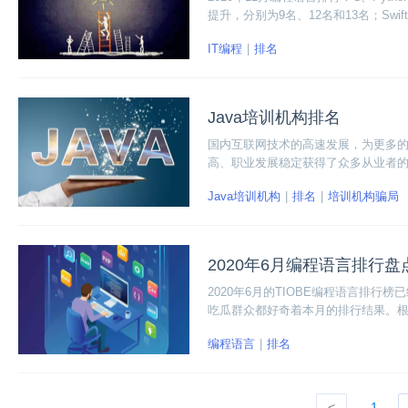
提升，分别为9名、12名和13名；Swift、Rub
名和19名；Transact-SQL 上升12名，
IT编程
排名
Java培训机构排名
国内互联网技术的高速发展，为更多的
高、职业发展稳定获得了众多从业者的追
认可的学习途径。
Java培训机构
排名
培训机构骗局
2020年6月编程语言排行盘
2020年6月的TIOBE编程语言排
吃瓜群众都好奇着本月的排行结果。根据TI
Basic、JavaScript、PHP、R
编程语言
排名
<
1