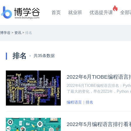
首页
就业班
优选提升课
全部
博学谷
>
资讯
>
排名
排名
共35条数据
2022年6月TIOBE编程语言排
2022年6月TIOBE编程语言排名：Pyth
了最大的变化，早在2021年，Pytho
编程语言
排名
2022年5月编程语言排行