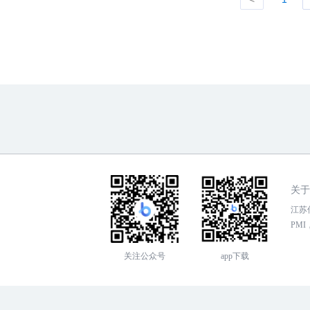
关于
江苏传
PMI，
关注公众号
app下载