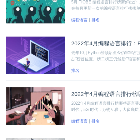
5月 TIOBE 编程语言排行榜新鲜
在每月更新一次的编程语言排行榜榜单中
幅最高，C++ 或将冲击 Top 3，和 4
编程语言
排名
n、C、Java、C++ 和 C#。
2022年4月编程语言排行：Py
去年10月Python登顶后至今仍牢牢
占”榜首位置。榜二榜三仍然是C语言和
8名和第9名。
排名
2022年4月编程语言排行
2022年4月编程语言排行榜哪些语言受
时代，5G 时代，万物互联，大多底层
榜。
编程语言
排名