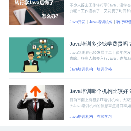
不少人辞去工作转行学Java，没学
办呢？工作没有了，又花费了时间和
去学习；而有的人转行学Java很
Java开发
Java培训机构
转行/转
定了前者更容易获得成功。
Java培训多少钱学费贵吗
Java到现在已经发展了二十多年的发
青睐。很多人想要入行Java，参加J
Java培训机构
培训价格
Java培训哪个机构比较
目前市面上有很多IT培训机构，大
关Java培训机构的信息重点是口碑
很多同学难以选择，因此要有一套自
Java培训机构
在线学习