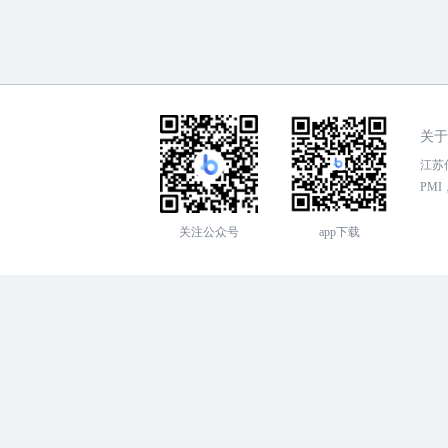
关于
江苏传
PMI，
关注公众号
app下载