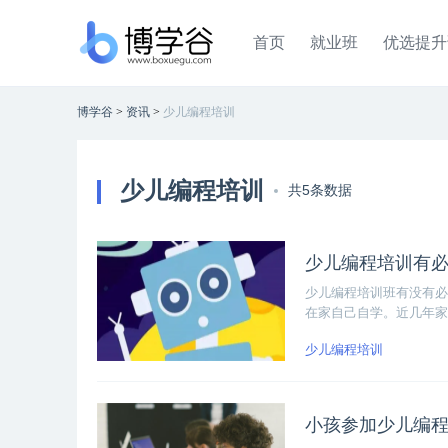
首页
就业班
优选提升
博学谷
>
资讯
>
少儿编程培训
少儿编程培训
共5条数据
少儿编程培训有
少儿编程培训班有没有必
在家自己自学。近几年家
家基础课程体系。青少年
少儿编程培训
小孩参加少儿编