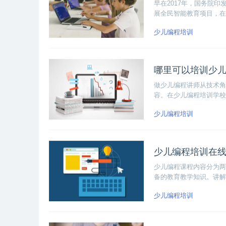
早在2017年，国务院
展全民智能教育项目，在
多家长都会选择把孩子送
少儿编程培训
哪里可以培训少
做少儿编程讲师从技术角
容。在少儿编程培训学校
少儿编程培训
少儿编程培训在
少儿编程课程内容分为两部
备的教育教学知识。讲解S
例。
少儿编程培训