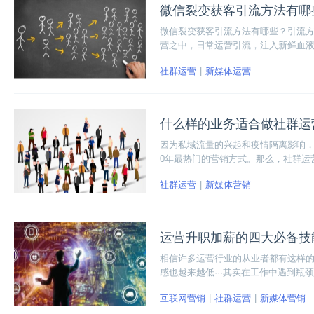
微信裂变获客引流方法有哪
微信裂变获客引流方法有哪些？引流
营之中，日常运营引流，注入新鲜血
社群运营
新媒体运营
什么样的业务适合做社群运
因为私域流量的兴起和疫情隔离影响，
0年最热门的营销方式。那么，社群运
么样的业务适合做社群运营呢？下面小
社群运营
新媒体营销
运营升职加薪的四大必备技
相信许多运营行业的从业者都有这样
感也越来越低···其实在工作中遇到
面我们就一起来看看运营升职加薪的
互联网营销
社群运营
新媒体营销
旧迷茫的小伙伴一些指导和启发，让