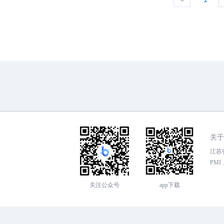
关于
江苏传
PMI，
关注公众号
app下载