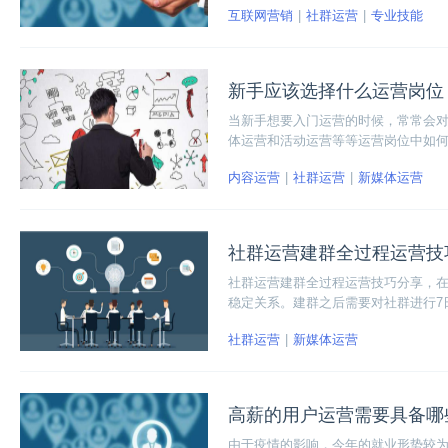
互联网营销
社群运营
专业技能
吧！
新手应该选择什么运营岗位
当新手想要入门运营的时候，常常会
体运营和活动运营等等运营岗位中如
于一个运营新手来讲，只要用心学习
内容运营
社群运营
新媒体运营
社群运营建群全过程运营技
社群运营建群全过程运营技巧分享，
稳定关系。建群之后需要对社群进行7
社群运营
新媒体运营
高薪的用户运营需要具备哪
由于疫情的影响，今年的就业形势较