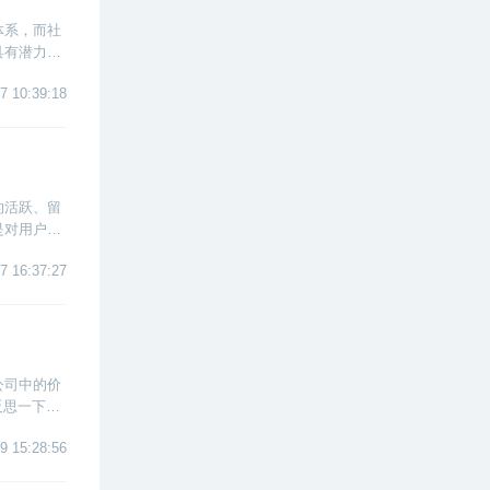
体系，而社
具有潜力的
目的的过
7 10:39:18
的活跃、留
是对用户运
与福利、积
7 16:37:27
公司中的价
反思一下自
经在运营岗
9 15:28:56