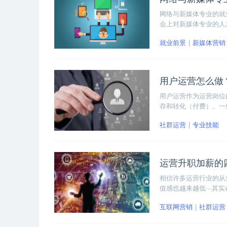
网络与新媒体专业的就
会上对新媒体专业的人
职业之一。新媒体运营
就业前景
新媒体营销
程。
用户运营怎么做
用户运营作为运营岗位
存和转化（付费）。一
营的狭隘的认知。那么
社群运营
专业技能
分、EDM、活动和机
运营升职加薪的
相信许多运营行业的从
值感也越来越低···
己。下面我们就一起来
互联网营销
社群运营
位上却依旧迷茫的小伙