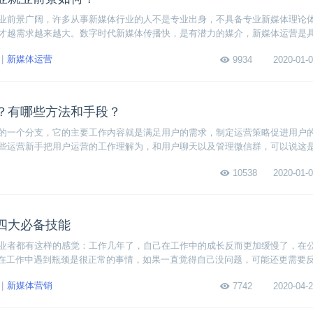
业前景广阔，许多从事新媒体行业的人不是专业出身，不具备专业新媒体理论
才越需求越来越大。数字时代新媒体传播快，是有潜力的媒介，新媒体运营是
是在运营的基础上加上新媒体手段，通过新媒体的手段帮助用户完成产品使用
新媒体运营
9934
2020-01-0
？有哪些方法和手段？
的一个分支，它的主要工作内容就是满足用户的需求，制定运营策略促进用户
些运营新手把用户运营的工作理解为，和用户聊天以及管理微信群，可以说这
用户运营应该怎么做呢？简单来说，有以下几种方法和手段：用户分级、特权
10538
2020-01-0
制。下面我们一起来详细分析一下用户运营的具体做法。
四大必备技能
业者都有这样的感觉：工作几年了，自己在工作中的成长反而更加缓慢了，在
其实在工作中遇到瓶颈是很正常的事情，如果一直觉得自己没问题，可能还更需要
看看运营升职加薪的四大必备技能，希望给现在即将要走上运营岗位，或是已
新媒体营销
7742
2020-04-2
伴一些指导和启发，让大家知道要学习哪些技能，如何提升自己的运营能力。