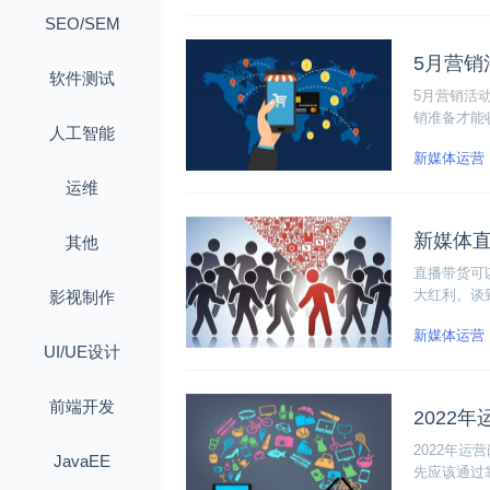
SEO/SEM
5月营销
软件测试
5月营销活
销准备才能
人工智能
浪费了时间
新媒体运营
运维
新媒体
其他
直播带货可
大红利。谈
影视制作
的直播间货
新媒体运营
货近10亿
UI/UE设计
点小小的启
前端开发
2022
2022年
JavaEE
先应该通过