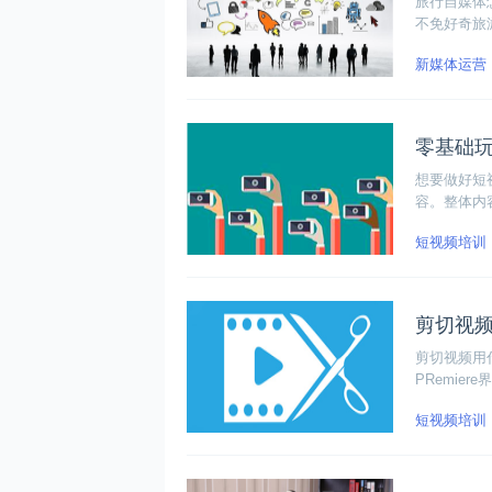
旅行自媒体
不免好奇旅
的技能才能
新媒体运营
零基础
想要做好短
容。整体内
引人等基础
短视频培训
剪切视
剪切视频用
PRemi
掉视频多余
短视频培训