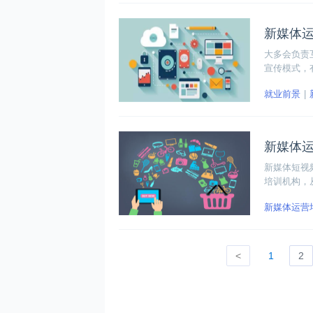
新媒体
大多会负责
宣传模式，
析和陪伴网
就业前景
用户反馈，
新媒体
新媒体短视
培训机构，
新媒体运营
<
1
2