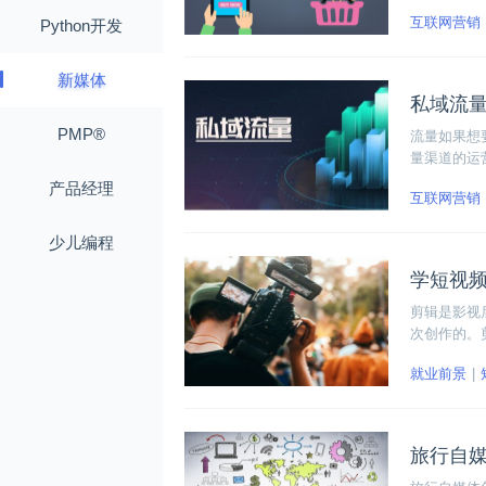
前做好充足
互联网营销
Python开发
新媒体
私域流
PMP®
流量如果想
量渠道的运
通过一定的
产品经理
互联网营销
少儿编程
学短视
剪辑是影视
次创作的。
整体的影视
就业前景
旅行自