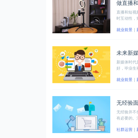
做直播
直播和短视
时互动性，
流量是短视
就业前景
未来新
新媒体时代
好，毕业生
什么背景之
就业前景
无经验
无经验并不
有必要的。
气。
社群运营