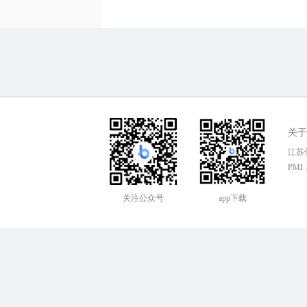
关于
江苏传
PMI，
关注公众号
app下载