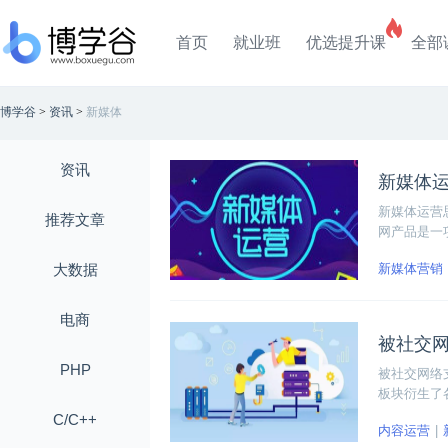
首页
就业班
优选提升课
全部
博学谷
>
资讯
>
新媒体
资讯
新媒体
新媒体运营
推荐文章
网产品是一
用户需求的
大数据
新媒体营销
周期，它根
电商
被社交
PHP
被社交网络
板块衍生了
的主力群体
C/C++
内容运营