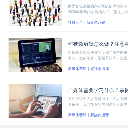
因为私域流量的兴起和疫情隔离影响
2020年最热门的营销方式。那么
了，什么样的业务适合做社群运营呢
社群运营
新媒体营销
短视频剪辑怎么做？注意
短视频剪辑制作真的没你想象中的难
剪映、文稿录音、视频剪辑等。短视
的视频进行拍摄和粗略剪辑。
新媒体营销
短视频培训
自媒体需要学习什么？掌
在如今这个人人都是网红，人人都可
者偏差，我们能看到的都是从大浪中
习和掌握很多的技能。下面我们就来
新媒体营销
新媒体运营