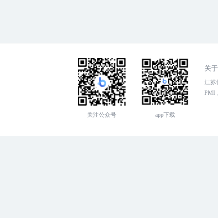
关于
江苏传
PMI，
关注公众号
app下载