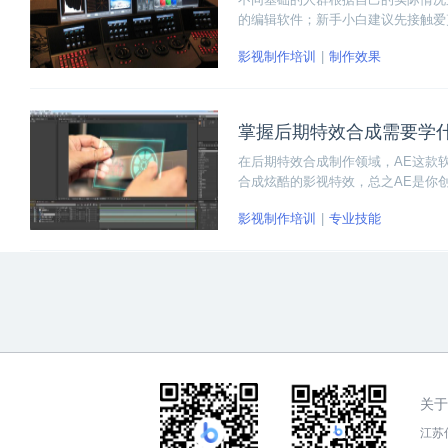
的编辑软件；新手小白建议先接触爱
影、Adobe Premiere、Adob
影视制作培训
制作效果
合自己的软件。
掌握后期特效合成需要学
在后期特效合成制作领域，AE这款
合成炫酷的影视特效，总之AE是你
习AE软件的熟练使用。那么具体怎
影视制作培训
专业技能
关于
江苏传