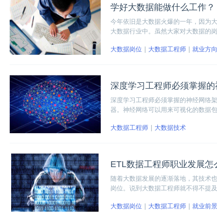
学好大数据能做什么工作？
今年依旧是大数据火爆的一年，因为
大数据行业中。虽然大家对大数据的
清楚的。为了解决大家对于大数据岗
大数据岗位
大数据工程师
就业方
深度学习工程师必须掌握的
深度学习工程师必须掌握的神经网络
器。神经网络可以用来可视化的数据
个神经元所学习到的权重，刻画着各
大数据工程师
大数据技术
ETL数据工程师职业发展怎
随着大数据发展的逐渐落地，其技术
岗位。说到大数据工程师就不得不提及
据工程师的具体工作内容、能力要求和
大数据岗位
大数据工程师
就业前
这一岗位，希望给想从事这个行业的