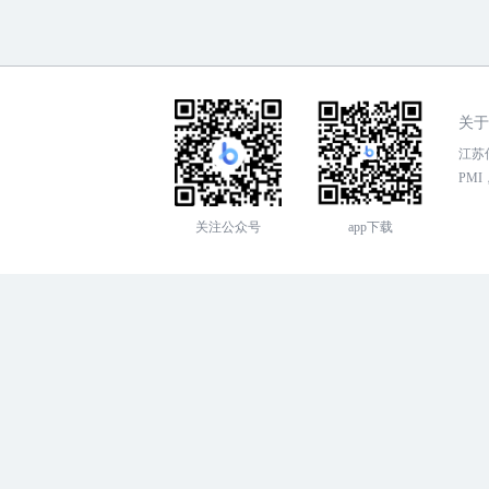
关于
江苏传
PMI，
关注公众号
app下载