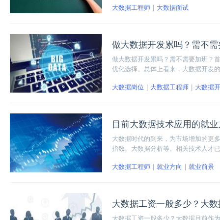
大数据工程师
大数据面试
做大数据开发累吗？需不需
做大数据开发累吗？需不需要加班？
优化选择。总体上看来，大数据开发
求增加以及对项目进度的把控而需要
大数据岗位
大数据工程师
大数据
工作了。
目前大数据技术应用的就业
大数据时代的到来，为市场增加的更
指数、大数据分析等。相关技术人才
些呢？
大数据工程师
就业方向
就业前景
大数据工资一般多少？大数
大数据工资一般多少？大数据目前作