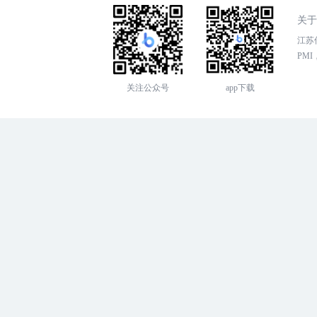
关于
江苏传
PMI，
关注公众号
app下载