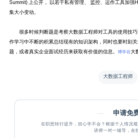
Summit)
上公开，
以若干私有管理、
监控、运作工具加强
H
集大小变动。
很多时候判断题是考察大数据工程师对工具的使用技巧以
作学习中不断的积累总结现有的知识架构，同时也要时刻关
题，或者真实企业面试经历来获取有价值的信息。
大
博学谷
大数据工程师
—
申请免
在职想转行提升，担心学不会？根据个人情况规
讲师一对一辅导，在