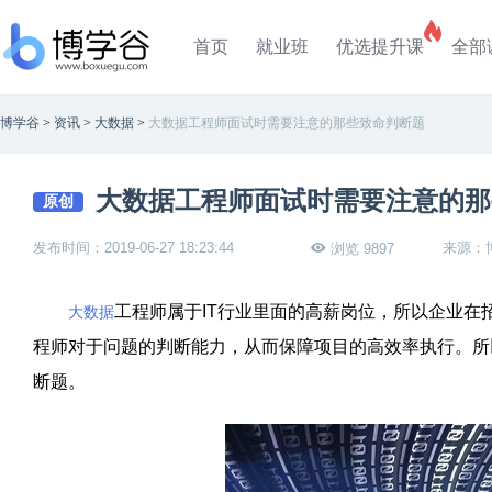
首页
就业班
优选提升课
全部
博学谷
>
资讯
>
大数据
>
大数据工程师面试时需要注意的那些致命判断题
大数据工程师面试时需要注意的那
原创
发布时间：2019-06-27 18:23:44
来源：
浏览 9897
工程师属于
IT
行业里面的高薪岗位，所以企业在
大数据
程师对于问题的判断能力，从而保障项目的高效率执行。所
断题。