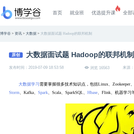
首页
就业班
优选提升课
全部
博学谷
>
资讯
>
大数据
>
大数据面试题 Hadoop的联邦机制
大数据面试题 Hadoop的联邦机制
原创
发布时间：2019-07-09 18:53:58
来源
浏览 16563
大数据学习
需要掌握很多技术知识点，包括Linux、Zookeeper
Storm
、Kafka、
Spark
、Scala、SparkSQL、
Hbase
、Flink、机器学