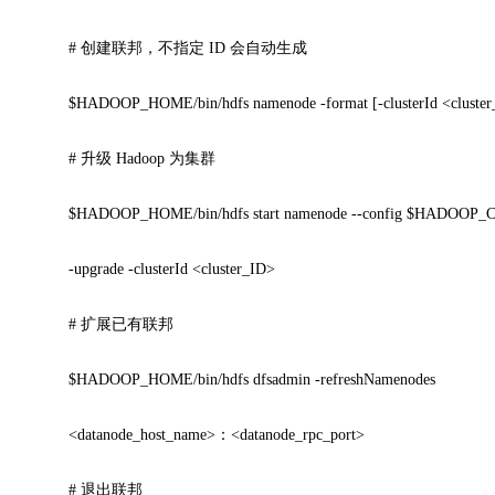
# 创建联邦，不指定 ID 会自动生成
$HADOOP_HOME/bin/hdfs namenode -format [-clusterId <cluster
# 升级 Hadoop 为集群
$HADOOP_HOME/bin/hdfs start namenode --config $HADOOP
-upgrade -clusterId <cluster_ID>
# 扩展已有联邦
$HADOOP_HOME/bin/hdfs dfsadmin -refreshNamenodes
<datanode_host_name>：<datanode_rpc_port>
# 退出联邦