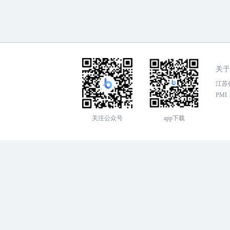
关于
江苏传
PMI，
关注公众号
app下载