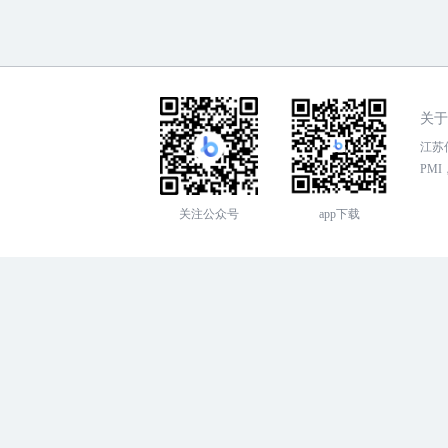
关于
江苏传
PMI，
关注公众号
app下载