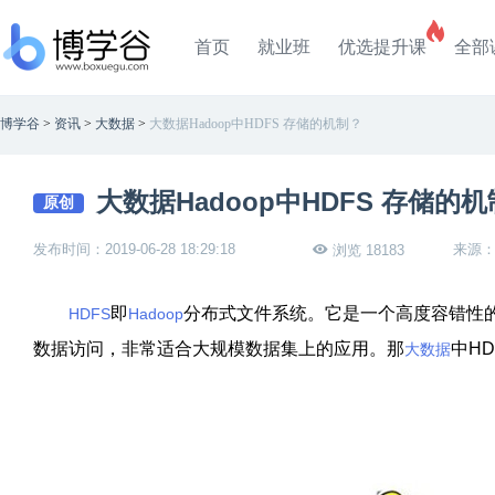
首页
就业班
优选提升课
全部
博学谷
>
资讯
>
大数据
>
大数据Hadoop中HDFS 存储的机制？
大数据Hadoop中HDFS 存储的
原创
发布时间：2019-06-28 18:29:18
来源
浏览 18183
即
分布式文件系统。它是一个高度容错性
HDFS
Hadoop
数据访问，非常适合大规模数据集上的应用。那
中
H
大数据