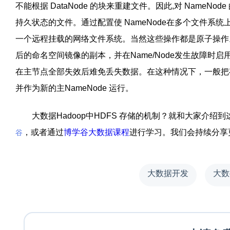
不能根据
DataNode
的块来重建文件。因此
,
对
NameNode
持久状态的文件。通过配置使
NameNode
在多个文件系统
一个远程挂载的网络文件系统。当然这些操作都是原子操作
后的命名空间镜像的副本，并在
Name/Node
发生故障时启
在主节点全部失效后难免丢失数据。在这种情况下，一般把
并作为新的主
NameNode
运行。
大数据
Hadoop
中
HDFS
存储的机制？就和大家介绍到
，或者通过
博学谷大数据课程
进行学习。我们会持续分享
谷
大数据开发
大数