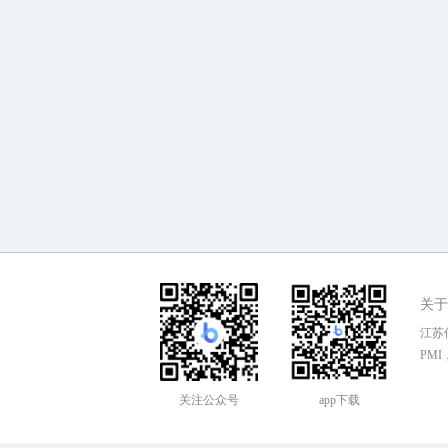
关于
江苏传
PMI，
关注公众号
app下载