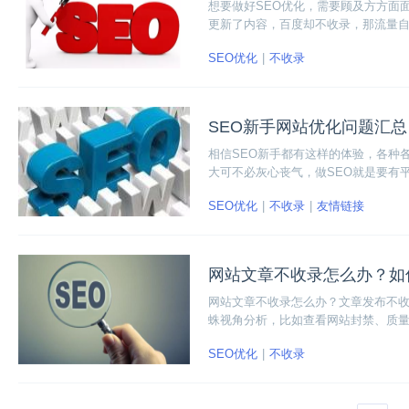
想要做好SEO优化，需要顾及方方面
更新了内容，百度却不收录，那流量
的问题，大家也别过于担心，我们下
SEO优化
不收录
法。
SEO新手网站优化问题汇总
相信SEO新手都有这样的体验，各种
大可不必灰心丧气，做SEO就是要有
小编整理的九道常见网站优化问题，
SEO优化
不收录
友情链接
网站文章不收录怎么办？如
网站文章不收录怎么办？文章发布不
蛛视角分析，比如查看网站封禁、质
文章内容质量过低，内容质量也是影
SEO优化
不收录
往收录都比较慢，或者不收录。