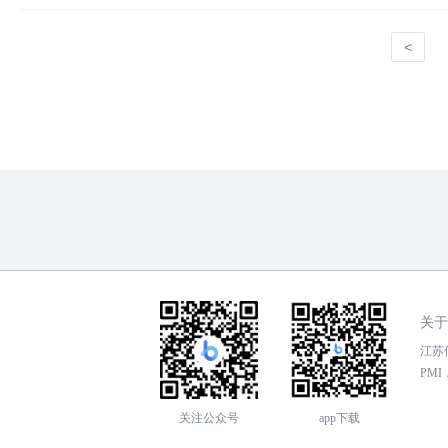
<
关于
江苏传
PMI，
关注公众号
app下载