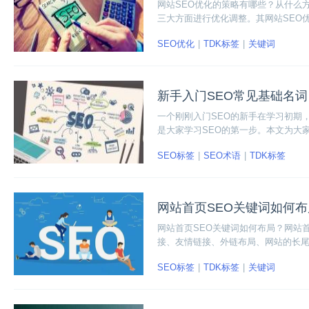
网站SEO优化的策略有哪些？从什么
三大方面进行优化调整。其网站SEO
光机会，从而完成引流和转化。下面我
SEO优化
TDK标签
关键词
新手入门SEO常见基础名词
一个刚刚入门SEO的新手在学习初期
是大家学习SEO的第一步。本文为大
名、空间、程序、keywords等等
SEO标签
SEO术语
TDK标签
学习需要的同学就接着往下看看吧！
网站首页SEO关键词如何
网站首页SEO关键词如何布局？网站
接、友情链接、外链布局、网站的长
SEO标签
TDK标签
关键词