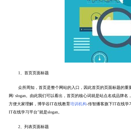
1
、首页页面标题
众所周知，首页是整个网站的入口，因此首页的页面标题的重
网
/ slogan
。由此我们可以看出，首页的核心词就是站点名或品牌名
方便大家理解，博学谷
IT
在线教育
培训机构
-
传智播客旗下
IT
在线学
IT
在线学习平台”就是
slogan
。
2
、列表页面标题