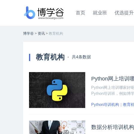
首页
就业班
优选提升
博学谷
>
资讯
>
教育机构
教育机构
共4条数据
Python网上培
Python网上培训哪家
Python培训班，例如
教学方式。在选择时要慎
Python培训机构
教育
有所成。
数据分析培训机