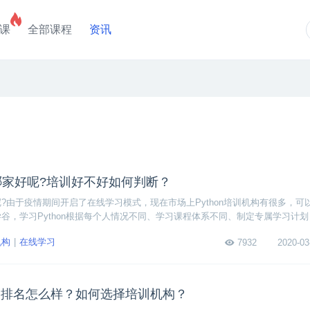
课
全部课程
资讯
训哪家好呢?培训好不好如何判断？
好呢?由于疫情期间开启了在线学习模式，现在市场上Python培训机构有很多，
博学谷，学习Python根据每个人情况不同、学习课程体系不同、制定专属学习计
重，参考Python培训费用价格、课程、师资，综合多方面实力，选择适自己的
机构
在线学习
7932
2020-03
构排名怎么样？如何选择培训机构？