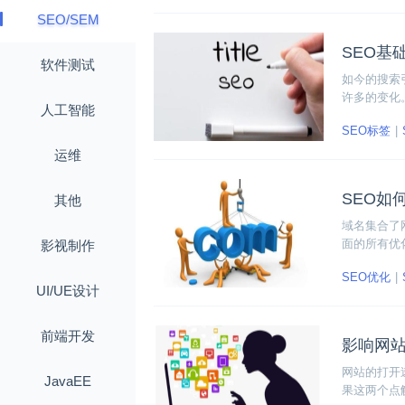
SEO/SEM
SEO基础
软件测试
如今的搜索
许多的变化
人工智能
来详细分析一
SEO标签
运维
SEO如
其他
域名集合了
面的所有优
影视制作
半功倍的效
SEO优化
UI/UE设计
前端开发
影响网
网站的打开
JavaEE
果这两个点