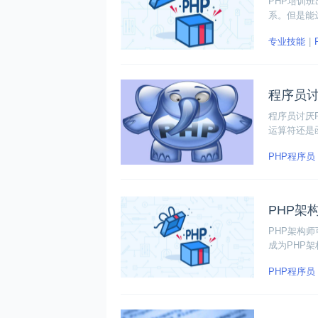
PHP培训
系。但是能
数的钱，参
专业技能
程序员讨
程序员讨厌
运算符还是
性能不佳且
PHP程序员
PHP架
PHP架构
成为PHP
面小编为大
PHP程序员