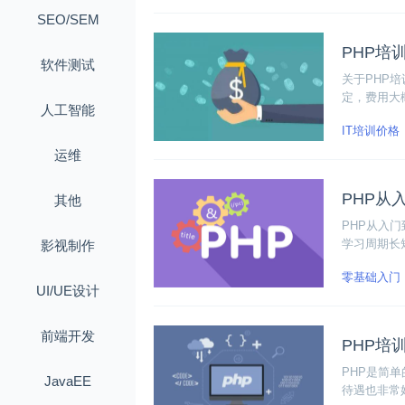
信小程序开
SEO/SEM
PHP培
软件测试
关于PHP
定，费用大
人工智能
找一家教学
IT培训价格
运维
PHP从
其他
PHP从入
学习周期长
影视制作
果，以目标
零基础入门
UI/UE设计
前端开发
PHP培
PHP是简
JavaEE
待遇也非常