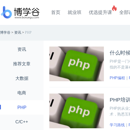
首页
就业班
优选提升课
全部
博学谷
>
资讯
>
PHP
资讯
什么时候
PHP是一
推荐文章
指的不是瀑
思想称为“正确的
大数据
PHP编程
电商
PHP培
PHP
PHP的从
术，熟悉互
容；后端工
C/C++
学习路线
统，斗鱼一