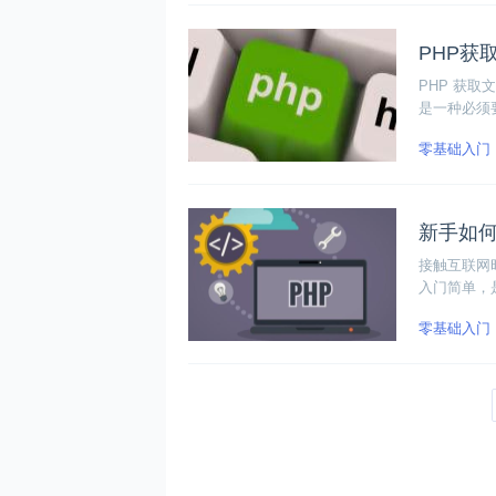
PHP获
PHP 获
是一种必须
习中，PH
零基础入门
取文件扩展
新手如何
接触互联网
入门简单，
好PHP语言
零基础入门