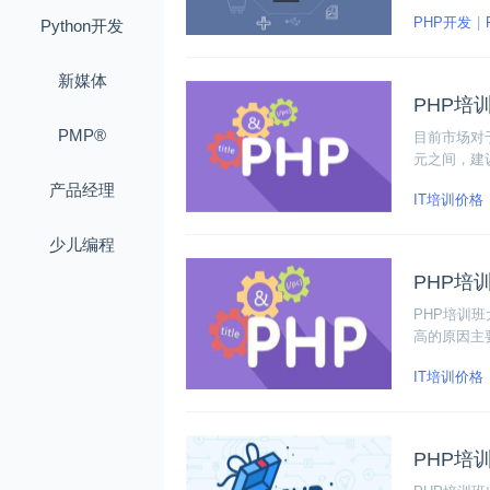
PHP能做
PHP开发
Python开发
新媒体
PHP培
PMP®
目前市场对
元之间，建
后再做选择
产品经理
IT培训价格
少儿编程
PHP培
PHP培训
高的原因主
难，找适合
IT培训价格
下培训班机
PHP培