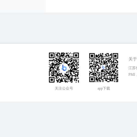
关于
江苏传
PMI，
关注公众号
app下载