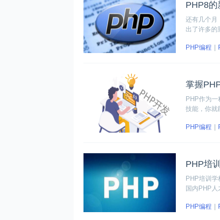
PHP8
还有几个月，
出了许多的
为大家总结
PHP编程
掌握PH
PHP作为
技能，你就
系统等项目进
PHP编程
3、 My
PHP培
PHP培训
国内PHP
比，PHP
PHP编程
将成为未来