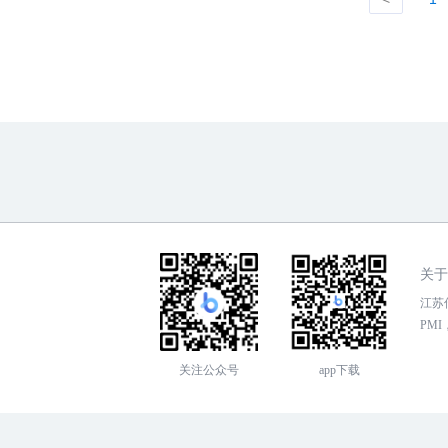
关于
江苏传
PMI，
关注公众号
app下载