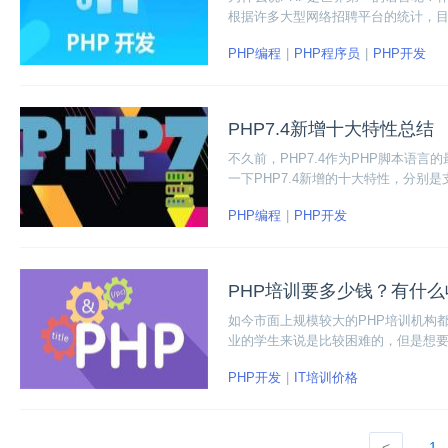
根据许多大型网络招聘平台的统计，目
步。讲到这里，相信大家都会好奇PH
PHP编程
PHP程序员
PHP开发
位工作内容和掌握技能的具体要求。
PHP7.4新增十大特性总结
不久前，PHP7.4作为PHP脚本语
一下PHP7.4新增的十大特性，分别是支
支持；预加载；新的自定义对象序列
PHP编程
PHP开发
及协变量返回和协变量参数。下面我
PHP培训要多少钱？有什
如今市面上规模较大的PHP培训机构
业的学生来说是比较困难的，但是想要
择，不能贪图学费一时便宜选择不知
PHP开发
IT培训价格
<
1