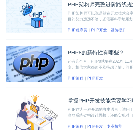
PHP架构师完整进阶路线规
PHP架构师可以说是站在开发技术金
目的努力远远不够，还需要科学地规划
划，一起来看看吧！
PHP程序员
PHP开发
进阶提升
PHP8的新特性有哪些？
还有几个月，PHP8就要在2020年1
变。相信大家都迫不及待想了解，PH
看看吧！
PHP编程
PHP开发
掌握PHP开发技能需要学
PHP作为一种开源的脚本语言，适用
联网系统架构设计思想，还能实现对门
技能需要学习哪些知识？html5、Cs
PHP编程
PHP开发
专业技能
习内容。