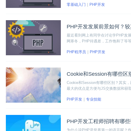
零基础入门
PHP开发
PHP开发发展前景如何？
最近看到网上有同学在讨论学PHP发
网寒冬，PHP待遇差，工作饱和了等
PHP程序员
PHP开发
Cookie和Session有哪些
Cookie和Session有哪些区别？
最大的优点是方便与JS交换数据和获取
器端环境。严格来说，两者各自有着千
PHP开发
专业技能
e和Session。
PHP开发工程师招聘有哪
为什么说PHP是世界第一的语言呢？