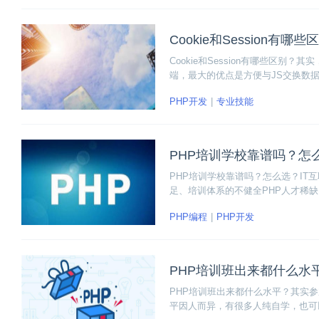
Cookie和Session有哪些
Cookie和Session有哪些区别
端，最大的优点是方便与JS交换数据
依赖浏览器端环境。严格来说，两者
PHP开发
专业技能
识一下Cookie和Session。
PHP培训学校靠谱吗？怎
PHP培训学校靠谱吗？怎么选？IT
足、培训体系的不健全PHP人才稀
可扩展性强、开源自由等优势，PH
PHP编程
PHP开发
PHP培训班出来都什么水
PHP培训班出来都什么水平？其实
平因人而异，有很多人纯自学，也可