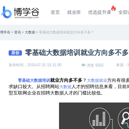
首页
就业班
优选提升课
全部
博学谷
>
资讯
>
大数据
>
零基础大数据培训就业方向多不多？
零基础大数据培训就业方向多不多
原创
发布时间：2019-07-31 15:31:00
来源：
浏览 9263
就业方向多不多
？
方向有很多
零基础大数据培训
大数据就业
求缺口较大。从招聘网站
人才的招聘信息来看，目前
大数据
型互联网企业在招聘大数据人才的门槛比较低。