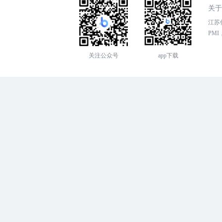
关于
江苏传
PMI，
关注公众号
app下载