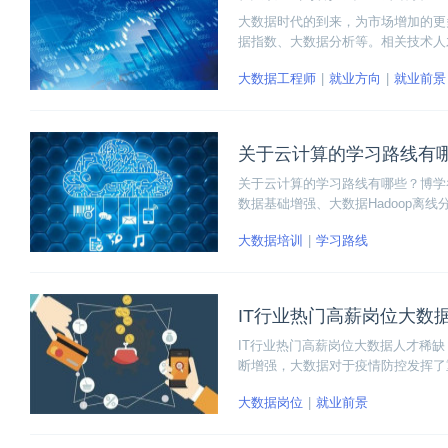
大数据时代的到来，为市场增加的更
据指数、大数据分析等。相关技术人
有哪些呢？
大数据工程师
就业方向
就业前景
关于云计算的学习路线有
关于云计算的学习路线有哪些？博学
数据基础增强、大数据Hadoop离线分
系统、大数据Spark项目实战、大数据f
大数据培训
学习路线
据flink项目实战、大数据新技术实
IT行业热门高薪岗位大数
IT行业热门高薪岗位大数据人才稀缺
断增强，大数据对于疫情防控发挥了
另一个是自身能力符合企业要求，这
大数据岗位
就业前景