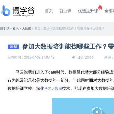
首页
就业班
优选提升课
全部
博学谷
>
资讯
>
大数据
>
参加大数据培训能找哪些工作？需要具备什么技能？
参加大数据培训能找哪些工作？需
原创
发布时间：2019-07-09 17:03:42
来源
浏览 12929
马云说我们进入了
date
时代。数据经代替大部分经验成
行为以及记录都是大数据的一部分。与此同时面对大数据的
数据培训学校，深化
技术。那现在参加大数据培
学习大数据