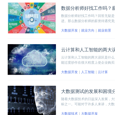
数据分析师好找工作吗？
数据分析师好找工作吗？回答无疑是
进。那么数据分析师的薪资待遇究竟
厂都几乎开出了30K-70K的年薪
大数据开发
就业方向
就业前景
云计算和人工智能的两大
云计算和人工智能的两大误区是什么
能过度炒作在很大程度上使企业购买
大数据开发
人工智能
云计算
大数据测试的发展和困境
随着大数据技术的日益深入发展，大
标之一。可能对于许多人来讲，大数
试，在测试类型、策略和工具上，都
大数据技术
大数据开发
我们一起来看看！