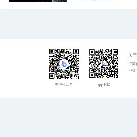
关于
江苏传
PMI，
关注公众号
app下载