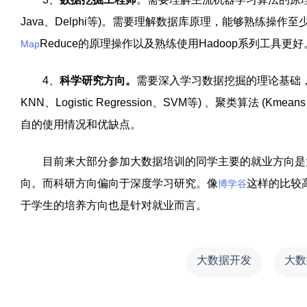
Java
、
Delphi
等
)
。需要理解数据库原理，能够熟练操作至
Reduce
的原理操作以及熟练使用
Hadoop
系列工具更好
Map
4
、
科学研究方向。
需要深入学习数据挖掘的理论基础
KNN
、
Logistic Regression
、
SVM
等
)
、聚类算法
(Kmeans
自的使用情况和优缺点。
目前来大部分参加大数据培训的同学主要的就业方向是大
向。而科研方向偏向于深度学习研究。像
这样的比较
博学谷
于学生的培养方向也是针对就业而言。
大数据开发
大数