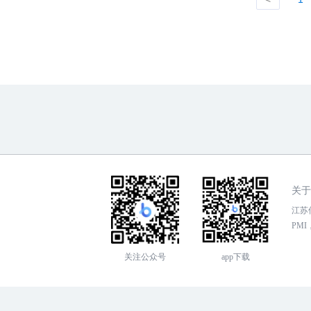
关于
江苏传
PMI，
关注公众号
app下载