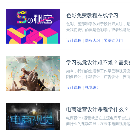
色彩免费教程在线学习
色彩、图形和字体对于设计师来讲，
天我们要讲的就是色彩学，或者说是
谷的色彩免费教程，大家通过该教程的
设计课程
课程大纲
零基础入门
学习视觉设计难不难？需要
如今，我们的生活和工作早已和视觉
图像设计、书籍设计、广告设计、界
兴趣，在博学谷学习视觉设计就不会感觉
设计课程
视觉设计
就能大概掌握视觉设计的相关技能了
电商运营设计课程学什么？
电商设计+运营就是在主流电商平台进
商行业的蓬勃发展，在未来电商视觉
地研发电商运营设计课程，相信大家会