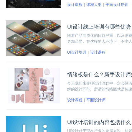
设计课程
课程大纲
平面设计培训
UI设计线上培训有哪些优势
随着产品同质化的日益严重，以及消费
更加凸显。在这样的大环境下，不少人
穷，除了传统的线下培训课程，还不乏
UI设计培训
设计课程
I设计在线就业班的课程为例，一起来
情绪板是什么？新手设计师
今天我们来聊聊设计流程中一定会经
解的设计环节。所谓的情绪版就是传
版一展示，别人就能明白你想设计的
设计课程
平面设计师
UI设计培训的内容包括什么
UI设计对于现在行业的发展来说，前