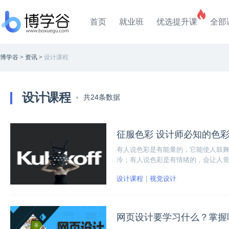
首页
就业班
优选提升课
全部
博学谷
>
资讯
>
设计课程
设计课程
共24条数据
征服色彩 设计师必知的色
有人说色彩是有能量的，它能使人鼓
冷；有人说色彩是有情绪的，会让人
或者振奋精
设计课程
视觉设计
网页设计要学习什么？掌握