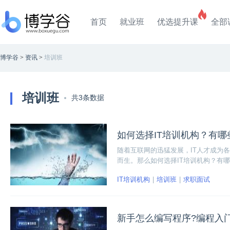
首页
就业班
优选提升课
全部
博学谷
>
资讯
>
培训班
培训班
共3条数据
如何选择IT培训机构？有
随着互联网的迅猛发展，IT人才成为各
而生。那么如何选择IT培训机构？有
择，主要看口碑和教学，下面小编为
IT培训机构
培训班
求职面试
新手怎么编写程序?编程入