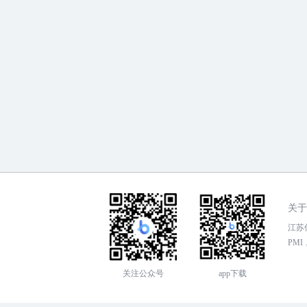
关于
江苏传
PMI，
关注公众号
app下载