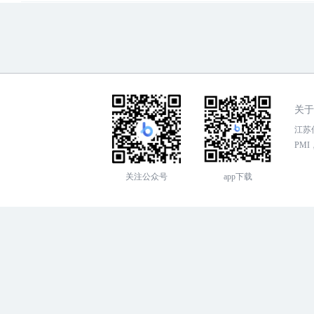
关于
江苏传
PMI，
关注公众号
app下载