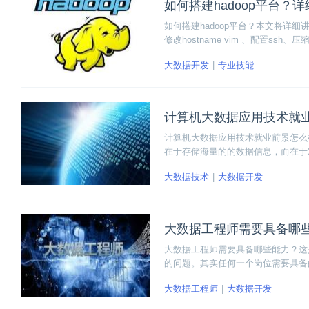
如何搭建hadoop平台？
如何搭建hadoop平台？本文将详细
修改hostname vim 、配置ssh
ve配置、修改sqoop配置、修改zoo
大数据开发
专业技能
计算机大数据应用技术就
计算机大数据应用技术就业前景怎么
在于存储海量的的数据信息，而在于
握了计算机大数据应用技术，其就业
大数据技术
大数据开发
下的具体分析。
大数据工程师需要具备哪
大数据工程师需要具备哪些能力？这
的问题。其实任何一个岗位需要具备
数据行业来讲，要向具备其相应的专
大数据工程师
大数据开发
师需要具备的各项能力和掌握的各项