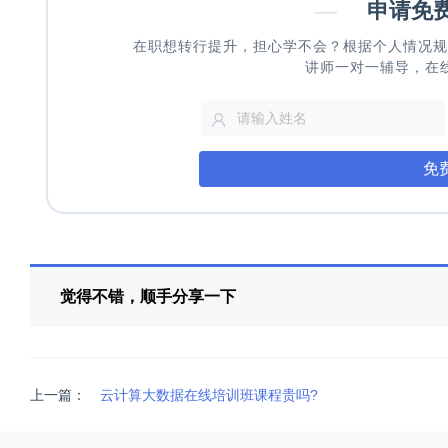
—
申请免
在职想转行提升，担心学不会？根据个人情况规
讲师一对一辅导，在
免
觉得不错，顺手分享一下
上一篇：
云计算大数据在线培训班课程贵吗?