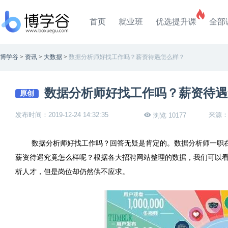
首页
就业班
优选提升课
全部
博学谷
>
资讯
>
大数据
>
数据分析师好找工作吗？薪资待遇怎么样？
数据分析师好找工作吗？薪资待遇
原创
发布时间：2019-12-24 14:32:35
来源
浏览 10177
数据分析师好找工作吗？回答无疑是肯定的。数据分析师一职
薪资待遇究竟怎么样呢？根据各大招聘网站整理的数据，我们可以看见
析人才，但是岗位却仍然供不应求。