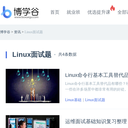
首页
就业班
优选提升课
全部
博学谷
>
资讯
>
Linux面试题
Linux面试题
共4条数据
Linux命令行基本工具替代
Linux命令行基本工具替代品有哪
一些在许多场景中都非常有用的好处
代化系统上的最佳选择。
Linux基础
Linux面试题
运维面试基础知识复习整理