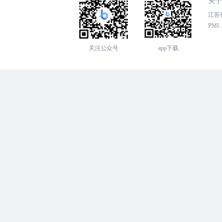
关于
江苏传
PMI，
关注公众号
app下载