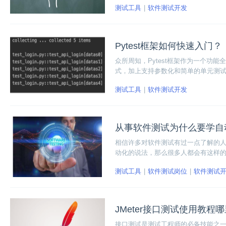
测试工具
软件测试开发
Pytest框架如何快速入门？
众所周知，Pytest框架作为一个功
式，加上支持参数化和简单的单元测
从业者不得不学习它的理由。那么，Py
测试工具
软件测试开发
从事软件测试为什么要学自
相信许多对软件测试有过一点了解的
动化的说法，那么很多人都会有这样
者往往还处于这个行业的初级阶段，
测试工具
软件测试岗位
软件测试
沿的测试技术。
JMeter接口测试使用教程
接口测试是测试工程师的必备技能之一