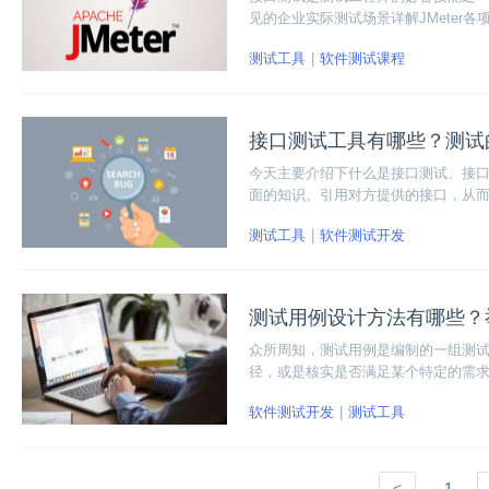
见的企业实际测试场景详解JMeter各
正掌握接口测试的流程与技术。想学JM
测试工具
软件测试课程
接口测试工具有哪些？测试
今天主要介绍下什么是接口测试、接
面的知识。引用对方提供的接口，从而
测试工具
软件测试开发
测试用例设计方法有哪些？
众所周知，测试用例是编制的一组测
径，或是核实是否满足某个特定的需
值分析法、等价类划分法、判定表法
软件测试开发
测试工具
重讲讲这常用的五种方法。
<
1