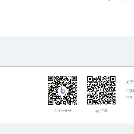
关于
江苏传
PMI，
关注公众号
app下载