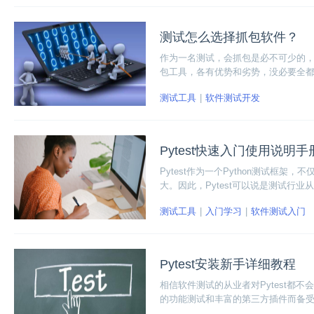
测试怎么选择抓包软件？
作为一名测试，会抓包是必不可少的，比较主流
包工具，各有优势和劣势，没必要全
大家分析分析。
测试工具
软件测试开发
Pytest快速入门使用说明手
Pytest作为一个Python测试
大。因此，Pytest可以说是测试行
以及参数化，下面一起来拿看看Pyte
测试工具
入门学习
软件测试入门
Pytest安装新手详细教程
相信软件测试的从业者对Pytest都
的功能测试和丰富的第三方插件而备受大
手详细教程吧~