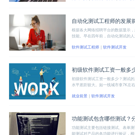
自动化测试工程师的发展
根据各大网络招聘平台的数据显示，
技能。早在四年前，自动化测试的人
景怎么样？好不好？答案无疑是肯定
软件测试工程师
软件测试开发
测试这一岗位正如朝阳般冉冉升起。
初级软件测试工资一般多
初级软件测试工资一般多少？测试的
水平差距较大。如一线城市拿7K左右
就业前景
软件测试开发
功能测试包含哪些测试？
功能测试主要包括链接测试、表单测试、
能测试对产品的各功能进行验证，根