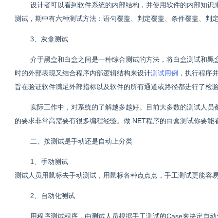
设计者可以看到软件系统的内部结构，并使用软件的内部知识
测试，期中有六种测试方法：语句覆盖、判定覆盖、条件覆盖、判定
3、灰盒测试
介于黑盒和白盒之间是一种综合测试的方法，将白盒测试和黑
时的外部表现又结合程序内部逻辑结构来设计
测试用例
，执行程序
旨在验证软件满足外部指标以及软件的所有通道或路径都进行了检
实际工作中，对系统的了解越多越好。目前大多数的测试人员
的要求非常高需要有很多编程经验。做.NET程序的白盒测试你要能看得
二、按测试是手动还是自动上分类
1、手动测试
测试人员用鼠标去手动测试，用鼠标各种点点点，手工测试更能容易
2、自动化测试
用程序测试程序，由测试人员根据手工测试的Case来决定自动