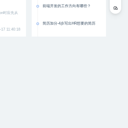
前端开发的工作方向有哪些？
on时应先从
简历加分-4步写出HR想要的简历
-17 11:40:18
程序员如何突击面试？两大招带你
拿下面试官
程序员面试技巧
库、字符串处
，不同的书
-28 16:04:55
架构师的厉害之处竟然是这……
架构师书籍推荐
适从。没有J
懂了这些，才能成为架构师
-18 11:18:03