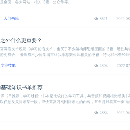
且全面，各大网站、相关书籍、公众号等。
入门书籍
8621
2022-08
书之外什么更重要？
官网看技术说明书学习前沿技术，也买了不少架构师思维层面的书籍，硬性与
游刃有余。 最近有不少同学留言让我推荐架构师相关的书籍，特此找出曾经拜
大家多看看别人的看法和观念，开拓一下思路。
专业技能
4304
2022-07
读的基础知识书单推荐
础知识书单推荐，学习过程中书本是比较好的学习工具，与音频和视频相比纸质书
以任意反复阅读某一段，或快速复习刚刚阅读过的内容，甚至是只看某一页面
4884
2022-04