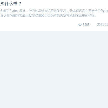
门要买什么书？
着手Python基础，学习好基础知识再进阶学习，无编程语言在开始学习Pyth
学起，在之后的编程实战中就能尽量减少因为不熟悉语言机制而出现的错误。
5483
2021-11
门要买什么书容易上手？
理强大的面向对象的程序设计语言。需要学习Python基础知识，下载、安装、导入
hon入门不论什么书籍，想要熟练掌握知识点就需要多练多写项目多思考才能进步
择适合自己的资料学习。
6910
2021-04
什么书？
，最痛苦的莫过于选择范围太广，可以读的书太多找不到适合自己学习的资料无所
要入门，要读一些基础知识类的书籍，快速的掌握Java基础语法和基本用法。
6298
2021-01