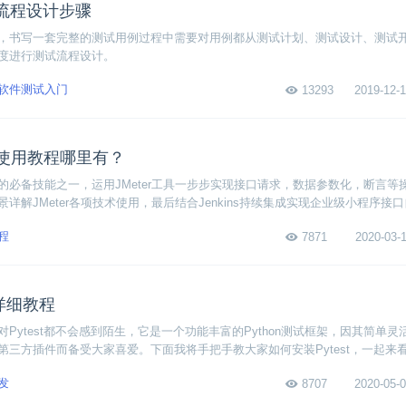
流程设计步骤
，书写一套完整的测试用例过程中需要对用例都从测试计划、测试设计、测试
度进行测试流程设计。
软件测试入门
13293
2019-12-1
测试使用教程哪里有？
的必备技能之一，运用JMeter工具一步步实现接口请求，数据参数化，断言等
详解JMeter各项技术使用，最后结合Jenkins持续集成实现企业级小程序接
流程与技术。想学JMeter接口测试可以选择博学谷。
程
7871
2020-03-1
手详细教程
Pytest都不会感到陌生，它是一个功能丰富的Python测试框架，因其简单灵
三方插件而备受大家喜爱。下面我将手把手教大家如何安装Pytest，一起来看看P
发
8707
2020-05-0