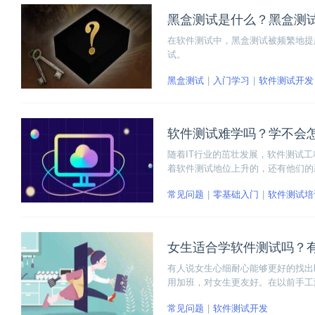
黑盒测试是什么？黑盒测
在软件测试中，黑盒测试被频繁地提
试。
黑盒测试
入门学习
软件测试开发
软件测试难学吗？学不会
随着IT行业的茁壮发展，软件测试
着软件测试地位上升的，还有他们的
通过培训进入这个岗位。但同时也会
常见问题
零基础入门
软件测试培
的，下面我们一起来看看软件测要学
女生适合学软件测试吗？
有人说女生心细耐心能够更好的找出
用加班，对女生更友好。在以前手工
是不可能的。
常见问题
软件测试开发