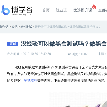
首页
就业班
优选提升课
全部
博学谷
>
资讯
>
软件测试
>
没经验可以做黑盒测试吗？做黑盒测试需要学什么？
没经验可以做黑盒测试吗？做黑盒
原创
发布时间：2019-10-30 16:49:39
来源
浏览 11602
没经验可以做黑盒测试吗？黑盒测试需要会什么？首先大家必
到有，所以缺乏经验也可以做黑盒测试。黑盒测试又叫功能测试，
陷及SVN、
测试流程
等等内容。下面详细讲讲黑盒测试的具体内容