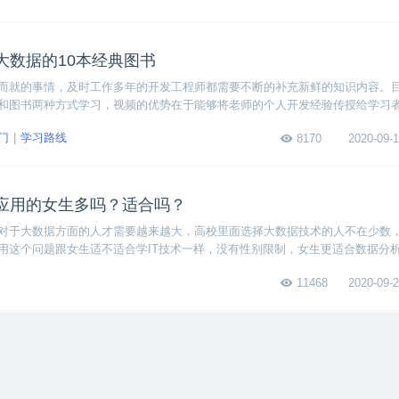
大数据的10本经典图书
而就的事情，及时工作多年的开发工程师都需要不断的补充新鲜的知识内容。
和图书两种方式学习，视频的优势在于能够将老师的个人开发经验传授给学习
阅，内容比较丰富。这里为大家推荐零基础学习大数据的8本经典图书，希望同
门
学习路线
8170
2020-09-1
分掌握大数据开发技能。
应用的女生多吗？适合吗？
对于大数据方面的人才需要越来越大，高校里面选择大数据技术的人不在少数
用这个问题跟女生适不适合学IT技术一样，没有性别限制，女生更适合数据分
11468
2020-09-2