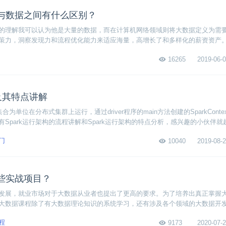
与数据之间有什么区别？
的理解我可以认为他是大量的数据，而在计算机网络领域则将大数据定义为需
策力，洞察发现力和流程优化能力来适应海量，高增长了和多样化的薪资资产
变化，好包括其增长速度以及多样化的特性。
16265
2019-06-0
构及其特点讲解
合为单位在分布式集群上运行，通过driver程序的main方法创建的SparkConte
Spark运行架构的流程讲解和Spark运行架构的特点分析，感兴趣的小伙伴就
门
10040
2019-08-2
些实战项目？
发展，就业市场对于大数据从业者也提出了更高的要求。为了培养出真正掌握
大数据课程除了有大数据理论知识的系统学习，还有涉及各个领域的大数据开
哪些实战项目呢？一起来看看吧！
程
9173
2020-07-2