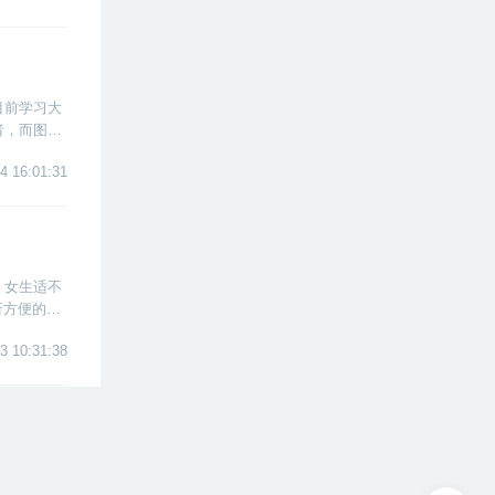
目前学习大
者，而图书
学们能够
4 16:01:31
，女生适不
析方便的工
3 10:31:38