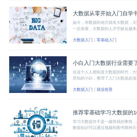
大数据从零开始入门自学
如今，有数据的地方就有大数据，大
一步发展，大数据的人才空缺会越来
领和技能。对于那些从零开始入门自
大数据入门
零基础入门
助。
小白入门大数据行业需要
在这个人人都知道大数据的时代，大
所知的小白，整理了入门大数据必须
大数据行业的职业规划以及大数据的
大数据入门
就业前景
推荐零基础学习大数据的1
学习大数据并不是一蹴而就的事情，
数据知识可以通过视频和图书两种方
的优势在于能够随时翻阅，内容比较