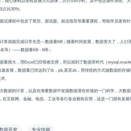
程，核心课程以全程直播方式授课，共计
330
小时。其中包含操作系统、大
程占比
30%
。
面试课程中包含了简历、面试题、就业指导等重要课程，帮助学员更有针
计算就能完成日常生意
---
数据量
KB
；随着时间发展，数据变大了，人们
排名等）
——
数据量
KB - MB
；
据量很大，用
Excel
已经很难支撑，所以就到了数据库时代（
mysql,oracle
高速发展，数据量已经达到了
tb
，
pb,
甚至
zb
，用传统的方式做数据的存储
技术。
大数据的计算，以及在海量数据中发掘数据潜在价值的一门科学，大数据
，在互联网、金融、电信、工业等各行各业都有应用，这是一门很有发展
数据开发
专业技能