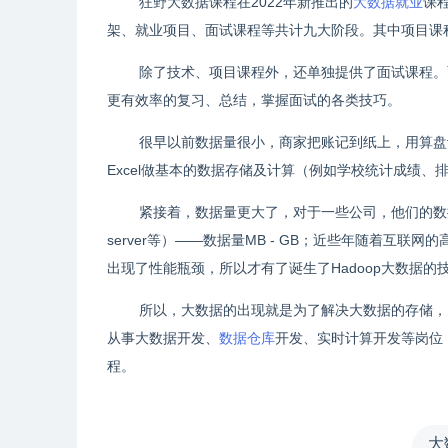
狂野大数据课程在
2022
年新推出的
大数据就业
课
架、就业项目、面试课程等共计九大阶段。其中项目课
除了技术、项目课程外，还单独提供了面试课程。
更有效率的复习、总结，掌握面试的各类技巧。
很早以前数据量很小，商家把账记到纸上，用算盘
Excel
做基本的数据存储及计算（例如学校统计成绩、
紧接着，数据量更大了，对于一些公司，他们的数
server
等）
——
数据量
MB - GB
；近些年随着互联网的
出现了性能瓶颈，所以才有了诞生了
Hadoop
大数据的
所以，大数据的出现就是为了解决大数据的存储，
从事大数据开发、
数据仓库
开发、实时计算开发等岗位
程。
大