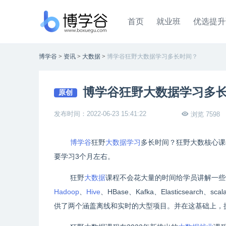
首页
就业班
优选提升
博学谷
>
资讯
>
大数据
>
博学谷狂野大数据学习多长时间？
博学谷狂野大数据学习多
原创
发布时间：2022-06-23 15:41:22
浏览 7598
博学谷
狂野
大数据学习
多长时间？狂野大数核心课
要学习
3
个月左右。
狂野
大数据
课程不会花大量的时间给学员讲解一些
Hadoop
、
Hive
、
HBase
、
Kafka
、
Elasticsearch
、
scal
供了两个涵盖离线和实时的大型项目。并在这基础上，