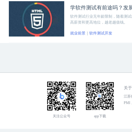
学软件测试有前途吗？发
软件测试行业无年龄限制，随着测试
高薪资和更高地位，越老越值钱。
就业前景
软件测试开发
关于
江苏传
PMI，
关注公众号
app下载