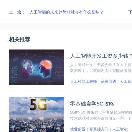
上一篇：
人工智能的未来趋势对社会有什么影响？
相关推荐
人工智能开发工资多少钱
人工智能开发工资多少钱？在人工智
数据表明，目前国内人工智能薪资博士
样可以达到20万左右的年薪。
人工智能工程师
薪资待遇
人工智
零基础自学5G攻略
5G时代即将来临，它将掀起怎样的
技术绝对对大家有百益而无一害。下
就业前景
零基础入门
人工智能