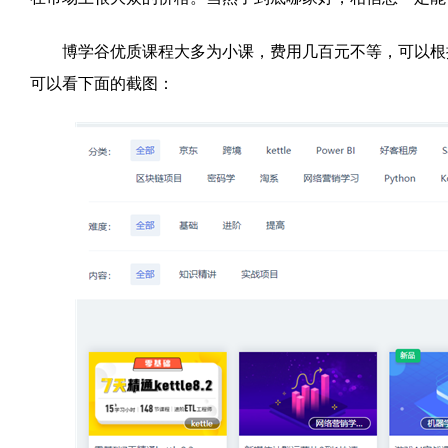
博学谷优质课程大多为小课，费用几百元不等，可以根据
可以看下面的截图：