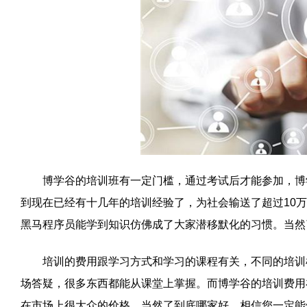
博学谷的培训班有一定门槛，通过考试后才能参加，博
到现在已经有十几年的培训经验了，为社会输送了超过10万
黑马程序员能学到知识仿佛成了大家潜移默化的习惯。当然
培训的费用跟学习方式和学习的课程有关，不同的培训机
场答疑，很多东西都能从课堂上掌握。而博学谷的培训费用在8
在市场上很大众的价格。当然了到底哪家好，相信您一定能