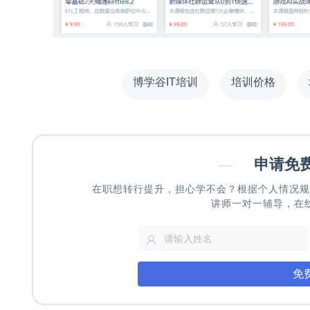
博学谷IT培训
培训价格
—
申请免
在职想转行提升，担心学不会？根据个人情况规
讲师一对一辅导，在
免